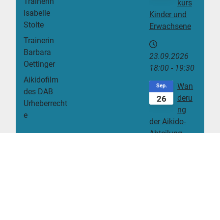
Trainerin
kurs
Isabelle
Kinder und
Stolte
Erwachsene
Trainerin
Barbara
23.09.2026
Oettinger
18:00
-
19:30
Aikidofilm
Wan
Sep.
des DAB
deru
26
Urheberrecht
ng
e
der Aikido-
Abteilung
2026
26.09.2026