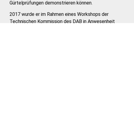
Gürtelprüfungen demonstrieren können.
2017 wurde er im Rahmen eines Workshops der
Technischen Kommission des DAB in Anwesenheit
beider Bundestrainer und des Vizepräsidenten Technik
zum 7. Dan Aikido graduiert.